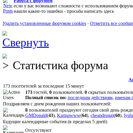
Работа с форумом
если у вас возникают сложности с использованием форум
нашли какие-то ошибки - просьба написать здесь
Удалить установленные форумом cookies
·
Отметить все сообщ
Статистика форума
А
173 посетителей за последние 15 минут
173
гостей,
0
пользователей,
0
скрытых пользовател
Полный список по:
последним действиям
,
именам 
Поздравляем с днем рождения наших пользователей:
8
пользователей празднуют сегодня свой день рожд
GMDonald
(
43
),
Karinawww
(
64
),
cheapdruggi
(
60
),
lysf
Будущие календарные события (в пределах 5 дней)
Отсутствуют