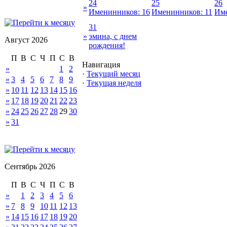
24
25
26
»
Именинников: 16
Именинников: 11
Име
31
»
эмина, с днем
Август 2026
рождения!
П
В
С
Ч
П
С
В
Навигация
»
1
2
·
Текущий месяц
»
3
4
5
6
7
8
9
·
Текущая неделя
»
10
11
12
13
14
15
16
»
17
18
19
20
21
22
23
»
24
25
26
27
28
29
30
»
31
Сентябрь 2026
П
В
С
Ч
П
С
В
»
1
2
3
4
5
6
»
7
8
9
10
11
12
13
»
14
15
16
17
18
19
20