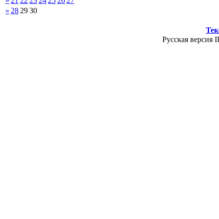
»
21
22
23
24
25
26
27
»
28
29
30
Тек
Русская версия I