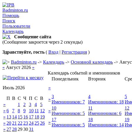
Badminton.ru
Помощь
Поиск
Пользователи
Календарь
Сообщение сайта
(Сообщение закроется через 2 секунды)
Здравствуйте, гость
(
Вход
|
Регистрация
)
Badminton.ru
->
Календарь
->
Основной календарь
-> Авгус
«
Август 2026
»
Календарь событий и именинников
Понедельник
Вторник
Сре
Июль 2026
»
3
4
5
П
В
С
Ч
П
С
В
»
Именинников: 7
Именинников: 18
Име
»
1
2
3
4
5
10
11
12
»
6
7
8
9
10
11
12
»
Именинников: 5
Именинников: 6
Име
»
13
14
15
16
17
18
19
17
18
19
»
»
20
21
22
23
24
25
26
Именинников: 5
Именинников: 14
Име
»
27
28
29
30
31