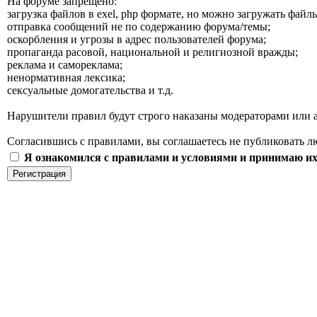
На форуме запрещено:
загрузка файлов в exel, php формате, но можно загружать файлы
отправка сообщений не по содержанию форума/темы;
оскорбления и угрозы в адрес пользователей форума;
пропаганда расовой, национальной и религиозной вражды;
реклама и самореклама;
ненормативная лексика;
сексуальные домогательства и т.д.
Нарушители правил будут строго наказаны модераторами или а
Согласившись с правилами, вы соглашаетесь не публиковать л
Я ознакомился с правилами и условиями и принимаю и