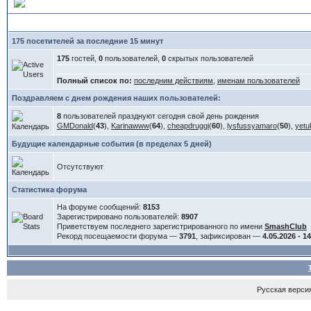
Статистика форума
175 посетителей за последние 15 минут
175
гостей,
0
пользователей,
0
скрытых пользователей
Полный список по:
последним действиям
,
именам пользователей
Поздравляем с днем рождения наших пользователей:
8
пользователей празднуют сегодня свой день рождения
GMDonald
(
43
),
Karinawww
(
64
),
cheapdruggi
(
60
),
lysfussyamaro
(
50
),
yetu
Будущие календарные события (в пределах 5 дней)
Отсутствуют
Статистика форума
На форуме сообщений:
8153
Зарегистрировано пользователей:
8907
Приветствуем последнего зарегистрированного по имени
SmashClub
Рекорд посещаемости форума —
3791
, зафиксирован —
4.05.2026 - 1
Русская версия